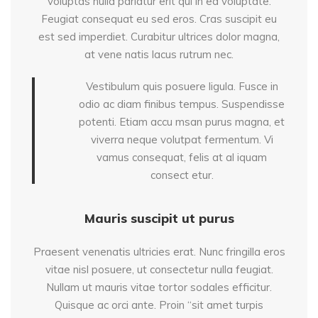
voluptas nulla pariatur erit qui in ea voluptate.
Feugiat consequat eu sed eros. Cras suscipit eu
est sed imperdiet. Curabitur ultrices dolor magna,
at vene natis lacus rutrum nec.
Vestibulum quis posuere ligula. Fusce in
odio ac diam finibus tempus. Suspendisse
potenti. Etiam accu msan purus magna, et
viverra neque volutpat fermentum. Vi
vamus consequat, felis at al iquam
consect etur.
Mauris suscipit ut purus
Praesent venenatis ultricies erat. Nunc fringilla eros
vitae nisl posuere, ut consectetur nulla feugiat.
Nullam ut mauris vitae tortor sodales efficitur.
Quisque ac orci ante. Proin “sit amet turpis