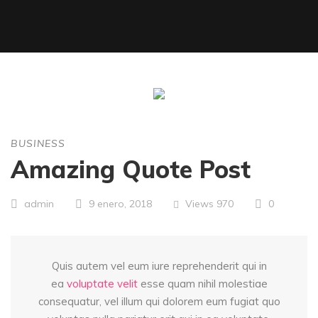
BUSINESS
Amazing Quote Post
Views
970
0
admin
9 enero, 2018
Quis autem vel eum iure reprehenderit qui in
ea
voluptate velit
esse quam nihil molestiae
consequatur, vel illum qui dolorem eum fugiat quo