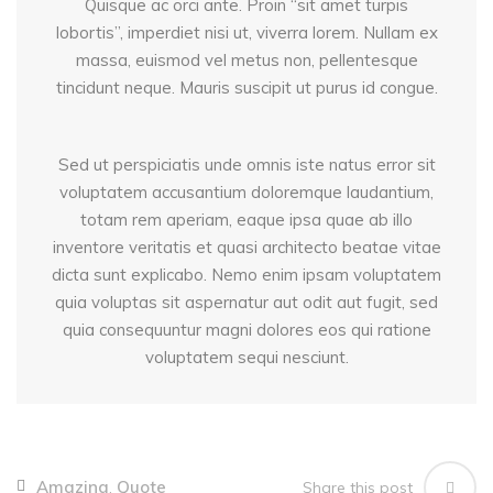
Quisque ac orci ante. Proin “sit amet turpis
lobortis”, imperdiet nisi ut, viverra lorem. Nullam ex
massa, euismod vel metus non, pellentesque
tincidunt neque. Mauris suscipit ut purus id congue.
Sed ut perspiciatis unde omnis iste natus error sit
voluptatem accusantium doloremque laudantium,
totam rem aperiam, eaque ipsa quae ab illo
inventore veritatis et quasi architecto beatae vitae
dicta sunt explicabo. Nemo enim ipsam voluptatem
quia voluptas sit aspernatur aut odit aut fugit, sed
quia consequuntur magni dolores eos qui ratione
voluptatem sequi nesciunt.
Amazing
Quote
Share this post
,